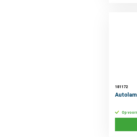
16W
5
18/5W
1
18W
9
20W
4
21/4W
2
21/5W
6
21W
40
24W
2
25W
3
26W
1
27W
5
181172
Autolam
28/7W
1
28W
1
35/35W
3
Op voor
35W
6
40W
2
45/40W
2