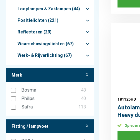
Looplampen & Zaklampen (44)
Positielichten (221)
Reflectoren (29)
Waarschuwingslichten (67)
Werk- & Rijverlichting (67)
Merk
Bosma
48
Philips
40
181125HD
Autolam
Safra
113
Heavy d
Op voor
Fitting / lampvoet