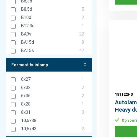
B8,3d
1
B8,5d
5
B10d
2
B12,3d
1
BA9s
22
BA15d
8
BA15s
47
BA20d
1
Formaat buislamp
BA20s
3
BAU15s
8
6x27
1
BAW9s
1
6x32
2
BAW15s
1
181122HD
6x36
2
BAX
9
Autolam
8x28
1
BAX8,3s
2
Heavy d
8x31
3
BAX8,5d
4
10,5x38
1
Op voor
BAX9s
1
10,5x43
2
BAX10d
2