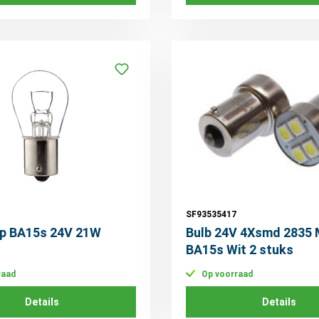
SF93535417
p BA15s 24V 21W
Bulb 24V 4Xsmd 2835 
BA15s Wit 2 stuks
raad
Op voorraad
Details
Details