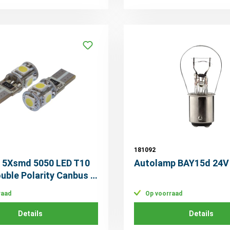
181092
V 5Xsmd 5050 LED T10
Autolamp BAY15d 24V
uble Polarity Canbus 2
raad
Op voorraad
Details
Details