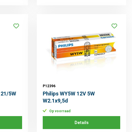
P12396
 21/5W
Philips WY5W 12V 5W
W2.1x9,5d
Op voorraad
Details