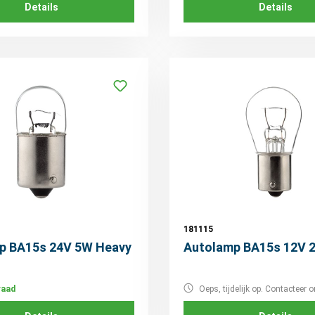
Details
Details
181115
p BA15s 24V 5W Heavy
Autolamp BA15s 12V 
raad
Oeps, tijdelijk op. Contacteer o