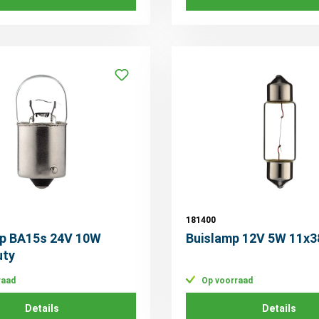
181400
p BA15s 24V 10W
Buislamp 12V 5W 11x3
uty
raad
Op voorraad
Details
Details