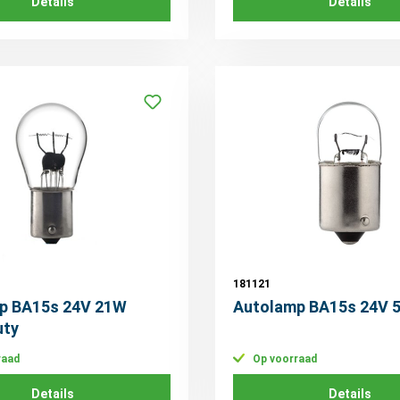
Details
Details
181121
p BA15s 24V 21W
Autolamp BA15s 24V 
uty
raad
Op voorraad
Details
Details