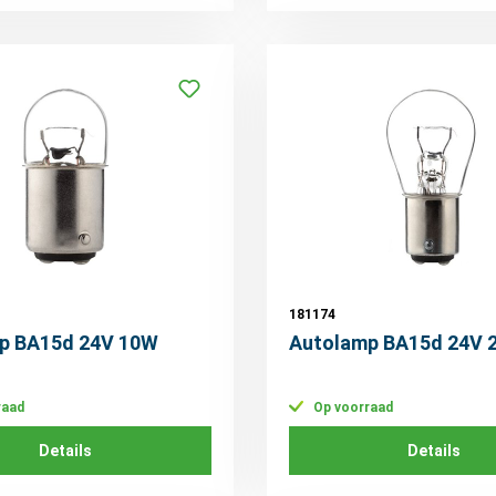
181174
p BA15d 24V 10W
Autolamp BA15d 24V 
raad
Op voorraad
Details
Details