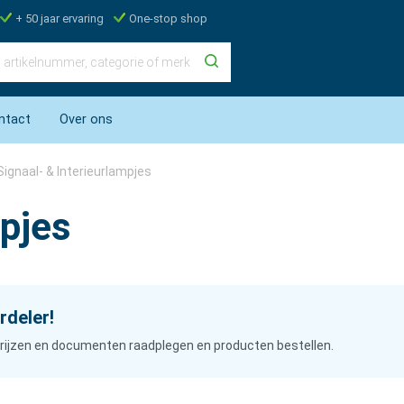
+ 50 jaar ervaring
One-stop shop
ntact
Over ons
Signaal- & Interieurlampjes
mpjes
rdeler!
n prijzen en documenten raadplegen en producten bestellen.