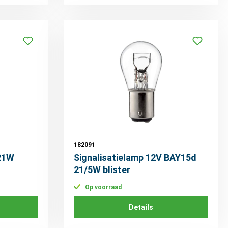
182091
21W
Signalisatielamp 12V BAY15d
21/5W blister
Op voorraad
Details