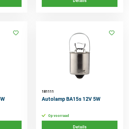
Details
181111
5W
Autolamp BA15s 12V 5W
Op voorraad
Details