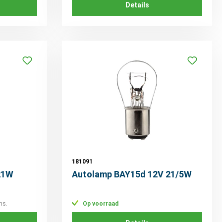
Details
181091
21W
Autolamp BAY15d 12V 21/5W
ns.
Op voorraad