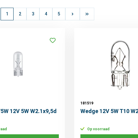
1
2
3
4
5
181519
 W5W 12V 5W W2.1x9,5d
Wedge 12V 5W T10 W2
raad
Op voorraad