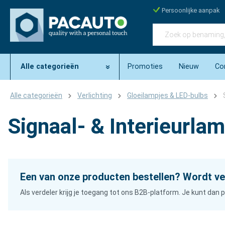
Persoonlijke aanpak
Alle categorieën
Promoties
Nieuw
Co
Alle categorieën
Verlichting
Gloeilampjes & LED-bulbs
Signaal- & Interieurla
Een van onze producten bestellen? Wordt ve
Als verdeler krijg je toegang tot ons B2B-platform. Je kunt da