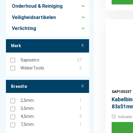
Onderhoud & Reiniging
Veiligheidsartikelen
Verlichting
Merk
Sapiselco
37
WeberTools
2
Breedte
SAP10533T
Kabelbin
2,5mm
1
83x51mm
3,5mm
1
4,5mm
3
Indicatie 
7,5mm
1