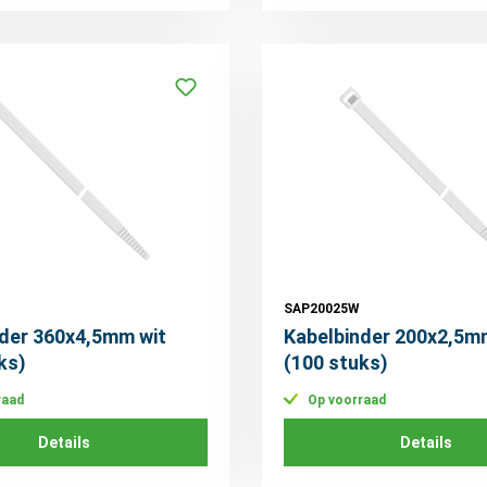
SAP20025W
der 360x4,5mm wit
Kabelbinder 200x2,5m
ks)
(100 stuks)
raad
Op voorraad
Details
Details