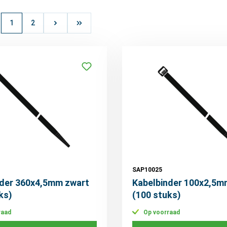
1
2
SAP10025
nder 360x4,5mm zwart
Kabelbinder 100x2,5m
ks)
(100 stuks)
raad
Op voorraad