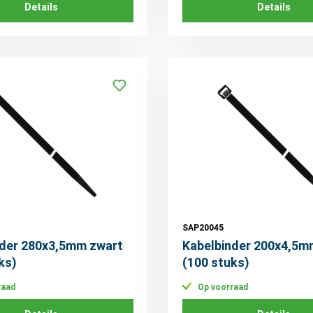
Details
Details
SAP20045
nder 280x3,5mm zwart
Kabelbinder 200x4,5m
ks)
(100 stuks)
raad
Op voorraad