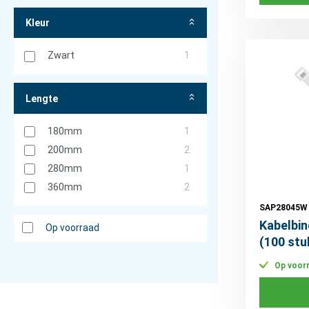
Kleur
Zwart
1
Lengte
180mm
1
200mm
2
280mm
1
360mm
2
SAP28045W
Kabelbin
Op voorraad
(100 stu
Op voor