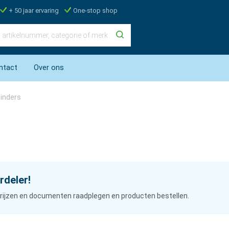
+ 50 jaar ervaring
One-stop shop
ntact
Over ons
inders
rdeler!
n prijzen en documenten raadplegen en producten bestellen.