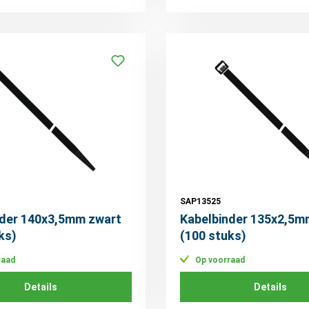
SAP13525
nder 140x3,5mm zwart
Kabelbinder 135x2,5m
ks)
(100 stuks)
raad
Op voorraad
Details
Details