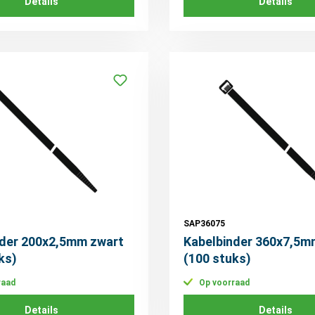
Details
Details
SAP36075
nder 200x2,5mm zwart
Kabelbinder 360x7,5m
ks)
(100 stuks)
raad
Op voorraad
Details
Details