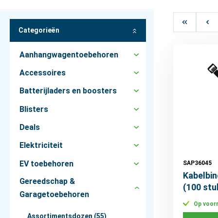
Categorieën
Aanhangwagentoebehoren
Accessoires
Batterijladers en boosters
Blisters
Deals
Elektriciteit
EV toebehoren
SAP36045
Kabelbi
Gereedschap &
(100 stu
Garagetoebehoren
Op voor
Assortimentsdozen (55)