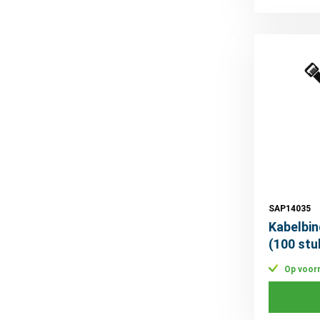
SAP14035
Kabelbi
(100 stu
Op voor