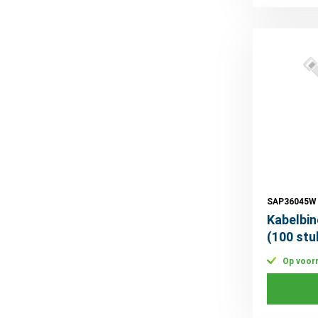
SAP36045W
Kabelbin
(100 stu
Op voor