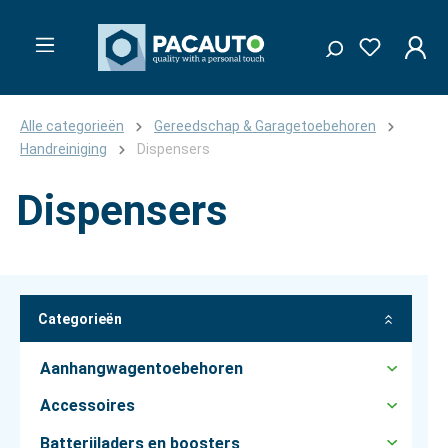
Alle categorieën
Gereedschap & Garagetoebehoren
Handreiniging
Dispensers
Dispensers
Categorieën
Aanhangwagentoebehoren
Accessoires
Batterijladers en boosters