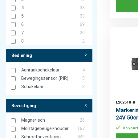
Platte kabel - Flat cable
13
4
33
TYCO stekker
1
5
33
6
69
7
20
8
2
Bediening
Aanraakschakelaar
4
Bewegingssensor (PIR)
5
Schakelaar
3
L26251R-B
Bevestiging
Markerin
24V 50c
Magnetisch
26
Op voor
Montagebeugel/houder
167
Schroefbevestiging
449