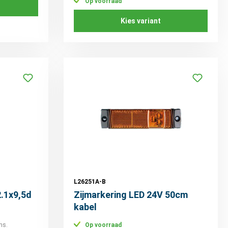
Op voorraad
Kies variant
L26251A-B
.1x9,5d
Zijmarkering LED 24V 50cm
kabel
ns.
Op voorraad