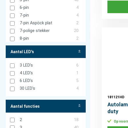
Plastar
3
6-pin
4
ProPlus
4
7-pin
4
Radex
47
7-pin Aspöck plat
2
Safra
153
7-polige stekker
20
Schumacher
5
8-pin
2
Was
249
12V stekker -
16
Zeca
22
Aantal LED's
Sigarettenaansteker
13-polige stekker
1
3 LED's
6
AMP 2P connector
5
4 LED's
1
DT-connector
9
6 LED's
5
Draadloos - Oplaadbaar
9
30 LED's
4
Geen
64
181121HD
Kabel
384
Autolam
Aantal functies
Kabelschoen
7
duty
PRS-connector
35
2
18
Op voor
PRS Jaeger
3
3
40