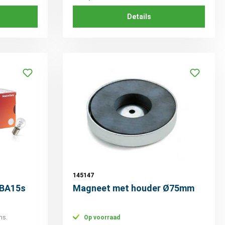
Details
145147
 BA15s
Magneet met houder Ø75mm
ns.
Op voorraad