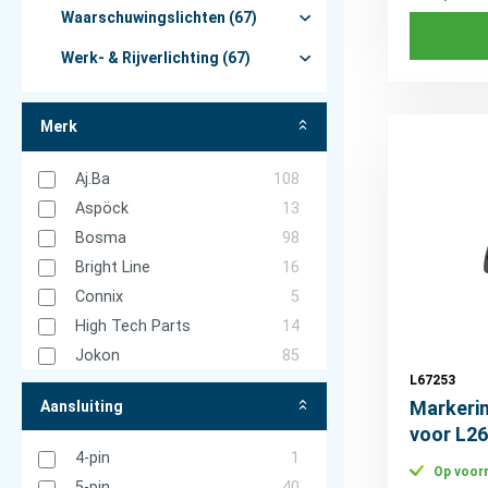
Waarschuwingslichten (67)
Werk- & Rijverlichting (67)
Merk
Aj.Ba
108
Aspöck
13
Bosma
98
Bright Line
16
Connix
5
High Tech Parts
14
Jokon
85
L67253
Lucidity
233
Markerin
Aansluiting
No Brand
78
voor L2
Pacauto productie intern
4
4-pin
1
Philips
89
Op voor
5-pin
40