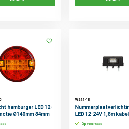
0
W244-18
cht hamburger LED 12-
Nummerplaatverlichti
unctie Ø140mm 84mm
LED 12-24V 1,8m kabel
raad
Op voorraad