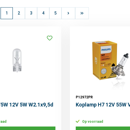
1
2
3
4
5
P12972PR
 W5W 12V 5W W2.1x9,5d
Koplamp H7 12V 55W V
raad
Op voorraad