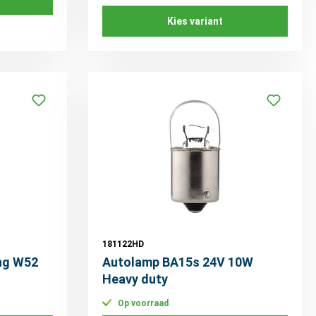
Kies variant
181122HD
ng W52
Autolamp BA15s 24V 10W
Heavy duty
Op voorraad