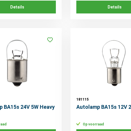
Details
Details
181115
p BA15s 24V 5W Heavy
Autolamp BA15s 12V 
raad
Op voorraad