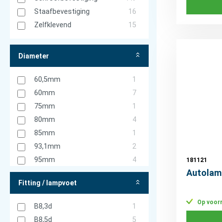
Staafbevestiging
16
Zelfklevend
15
Diameter
60,5mm
1
60mm
7
75mm
1
80mm
4
85mm
1
93,1mm
2
95mm
4
181121
Autolam
110mm
1
Fitting / lampvoet
115mm
3
122mm
7
Op voor
B8,3d
1
123mm
1
B8,5d
5