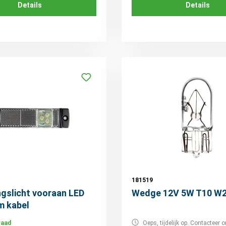
Details
Details
181519
gslicht vooraan LED
Wedge 12V 5W T10 W2
m kabel
raad
Oeps, tijdelijk op. Contacteer o