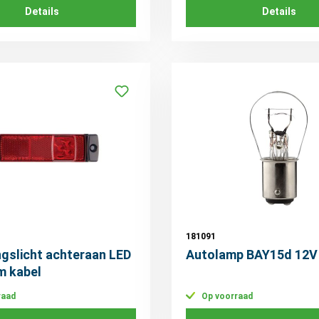
Details
Details
181091
gslicht achteraan LED
Autolamp BAY15d 12V
m kabel
raad
Op voorraad