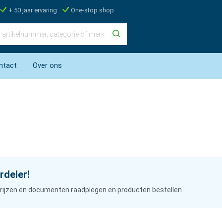
+ 50 jaar ervaring
One-stop shop
ntact
Over ons
rdeler!
n prijzen en documenten raadplegen en producten bestellen.