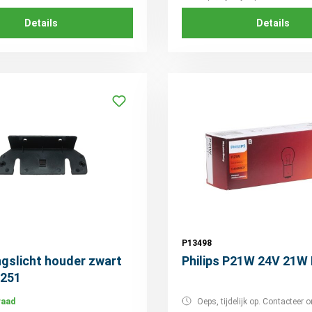
Details
Details
P13498
gslicht houder zwart
Philips P21W 24V 21W
6251
raad
Oeps, tijdelijk op. Contacteer o