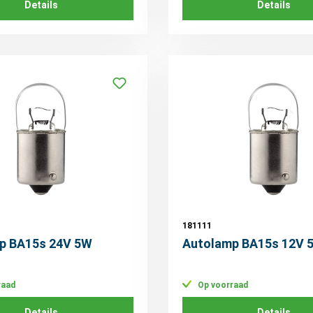
Details
Details
181111
p BA15s 24V 5W
Autolamp BA15s 12V 
raad
Op voorraad
Details
Details