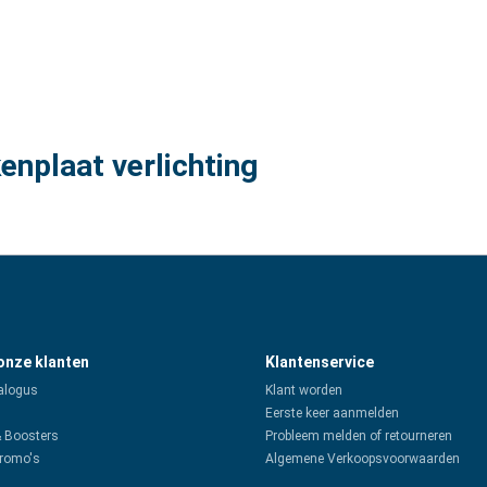
enplaat verlichting
 onze klanten
Klantenservice
alogus
Klant worden
Eerste keer aanmelden
& Boosters
Probleem melden of retourneren
promo's
Algemene Verkoopsvoorwaarden