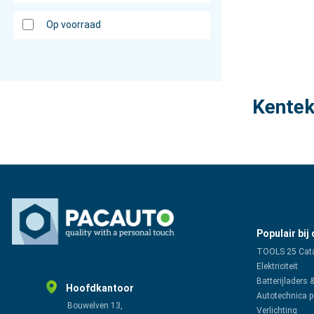
Op voorraad
Kentek
Populair bij
TOOLS 25 Cat
Elektriciteit
Batterijladers 
Hoofdkantoor
Autotechnica 
Bouwelven 13,
Verlichting