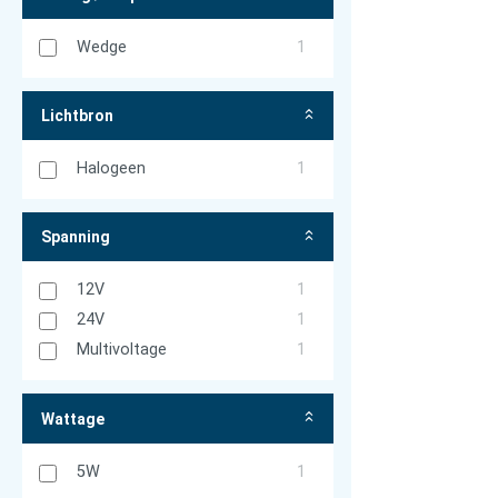
Wedge
1
Lichtbron
Halogeen
1
Spanning
12V
1
24V
1
Multivoltage
1
Wattage
5W
1