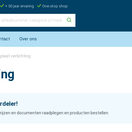
+ 50 jaar ervaring
One-stop shop
ntact
Over ons
laat verlichting
ing
rdeler!
n prijzen en documenten raadplegen en producten bestellen.