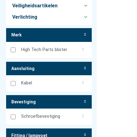
Veiligheidsartikelen
Verlichting
Merk
High Tech Parts blister
1
Aansluiting
Kabel
1
Bevestiging
Schroefbevestiging
1
Fitting / lampvoet