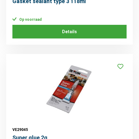
Gasket sealant type 3 118ml
Op voorraad
Details
VE29045
Super glue 2g