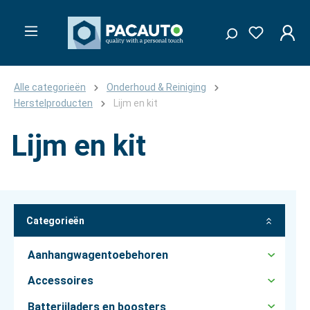
Alle categorieën
Onderhoud & Reiniging
Herstelproducten
Lijm en kit
Lijm en kit
Categorieën
Aanhangwagentoebehoren
Accessoires
Batterijladers en boosters