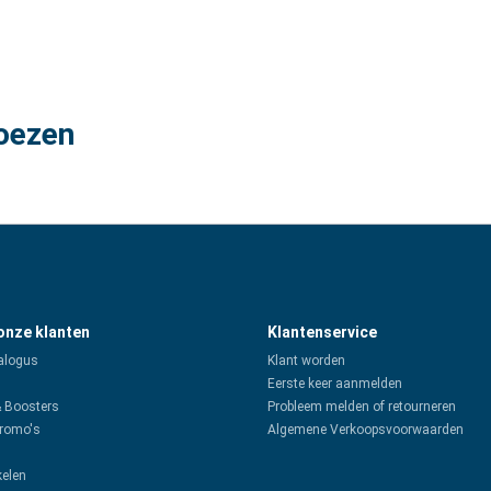
oezen
 onze klanten
Klantenservice
alogus
Klant worden
Eerste keer aanmelden
& Boosters
Probleem melden of retourneren
promo's
Algemene Verkoopsvoorwaarden
kelen