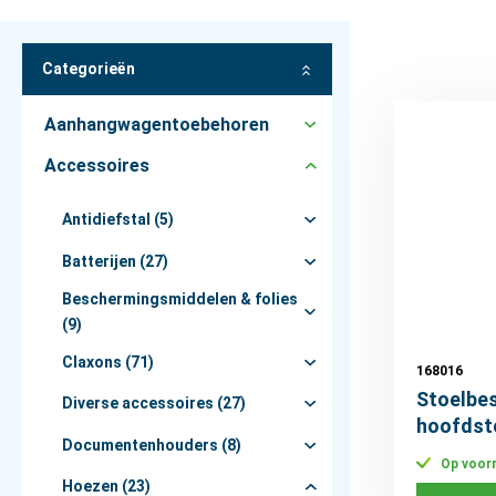
Categorieën
Aanhangwagentoebehoren
Accessoires
Antidiefstal (5)
Batterijen (27)
Beschermingsmiddelen & folies
(9)
Claxons (71)
168016
Stoelbe
Diverse accessoires (27)
hoofdst
Documentenhouders (8)
Op voor
Hoezen (23)