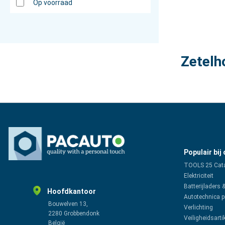
Op voorraad
Zetelh
Populair bij
TOOLS 25 Cat
Elektriciteit
Batterijladers 
Hoofdkantoor
Autotechnica 
Bouwelven 13,
Verlichting
2280 Grobbendonk
Veiligheidsarti
België