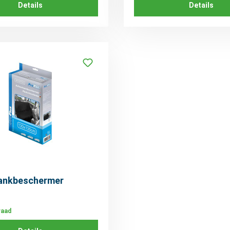
Details
Details
ankbeschermer
raad