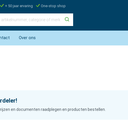
+ 50 jaar ervaring
One-stop shop
ntact
Over ons
rdeler!
n prijzen en documenten raadplegen en producten bestellen.