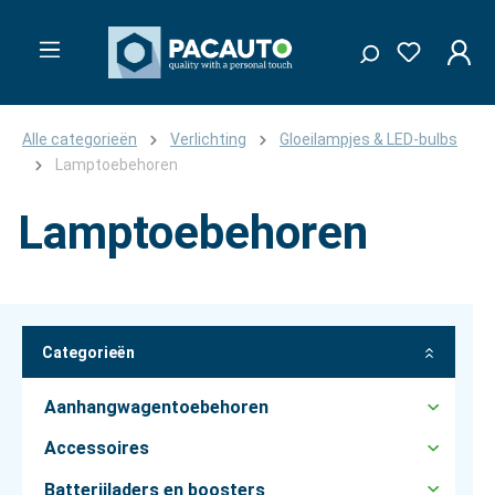
Alle categorieën
Verlichting
Gloeilampjes & LED-bulbs
Lamptoebehoren
Lamptoebehoren
Categorieën
Aanhangwagentoebehoren
Accessoires
Batterijladers en boosters