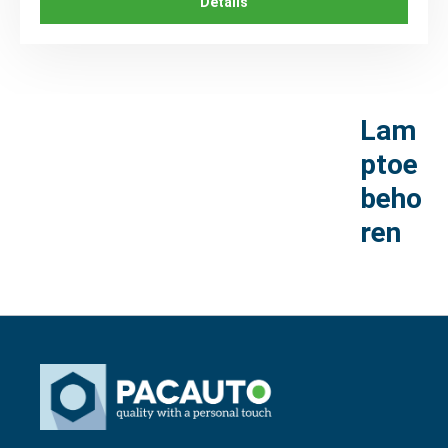
Details
Lam
ptoe
beho
ren