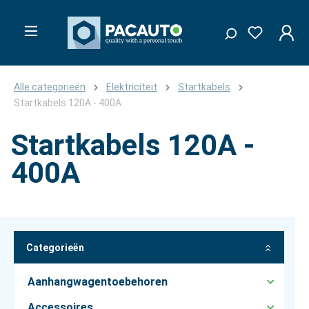
Alle categorieën
Elektriciteit
Startkabels
Startkabels 120A - 400A
Startkabels 120A -
400A
Categorieën
Aanhangwagentoebehoren
Accessoires