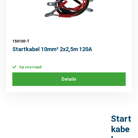
150100-T
Startkabel 10mm² 2x2,5m 120A
Op voorraad
Details
Start
kabe