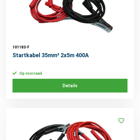
101183-F
Startkabel 35mm² 2x5m 400A
Op voorraad
Details