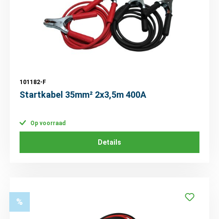
101182-F
Startkabel 35mm² 2x3,5m 400A
Op voorraad
Details
%