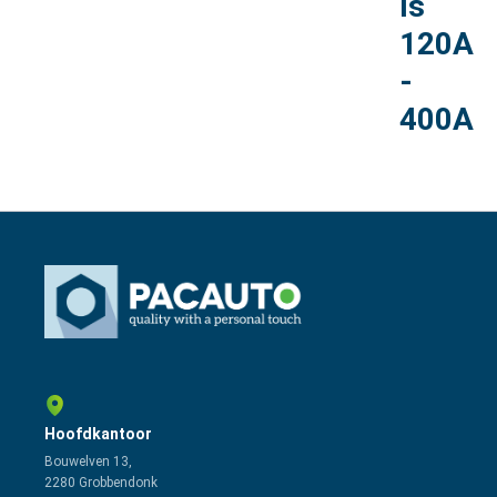
ls
120A
-
400A
Hoofdkantoor
Bouwelven 13,
2280 Grobbendonk