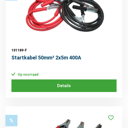
101189-F
Startkabel 50mm² 2x5m 400A
Op voorraad
Details
%