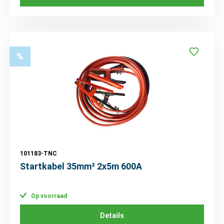
%
101183-TNC
Startkabel 35mm² 2x5m 600A
Op voorraad
Details