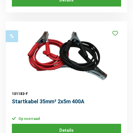
%
101183-F
Startkabel 35mm² 2x5m 400A
Op voorraad
Details