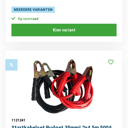
MEERDERE VARIANTEN
Op voorraad
Kies variant
%
1121241
Startkabelset Budget 35mm² 2x4,5m 500A