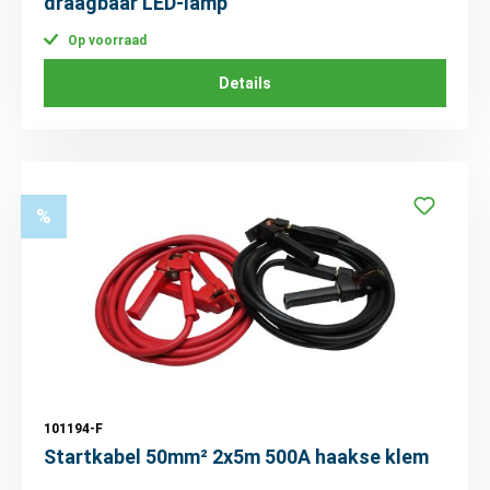
draagbaar LED-lamp
Op voorraad
Details
%
101194-F
Startkabel 50mm² 2x5m 500A haakse klem