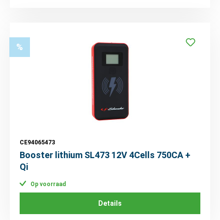
%
CE94065473
Booster lithium SL473 12V 4Cells 750CA +
Qi
Op voorraad
Details