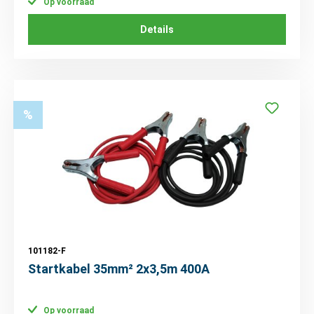
Op voorraad
Details
%
101182-F
Startkabel 35mm² 2x3,5m 400A
Op voorraad