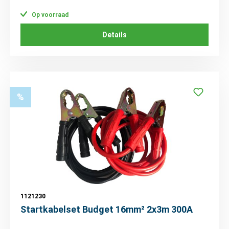
Op voorraad
Details
%
1121230
Startkabelset Budget 16mm² 2x3m 300A