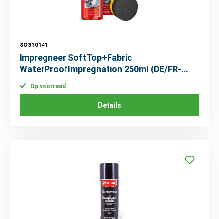
SO310141
Impregneer SoftTop+Fabric
WaterProofImpregnation 250ml (DE/FR-
label)
Op voorraad
Details