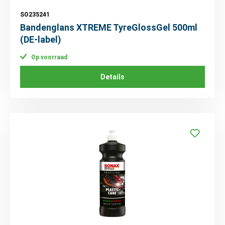
SO235241
Bandenglans XTREME TyreGlossGel 500ml
(DE-label)
Op voorraad
Details