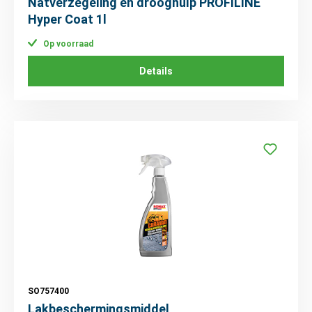
Natverzegeling en drooghulp PROFILINE
Hyper Coat 1l
Op voorraad
Details
SO757400
Lakbeschermingsmiddel