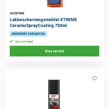
SO257400
Lakbeschermingsmiddel XTREME
CeramicSprayCoating 750ml
MEERDERE VARIANTEN
Op voorraad
Kies variant