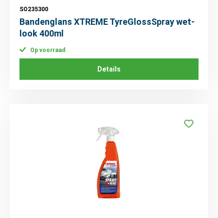
SO235300
Bandenglans XTREME TyreGlossSpray wet-
look 400ml
Op voorraad
Details