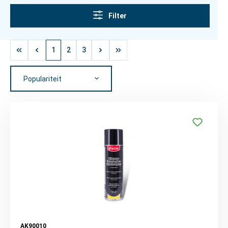
Filter
1
2
3
AK90010