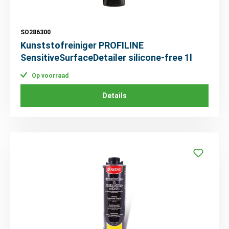
SO286300
Kunststofreiniger PROFILINE
SensitiveSurfaceDetailer silicone-free 1l
Op voorraad
Details