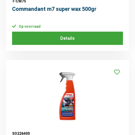
T-CM75
Commandant m7 super wax 500gr
Op voorraad
Details
SO226400