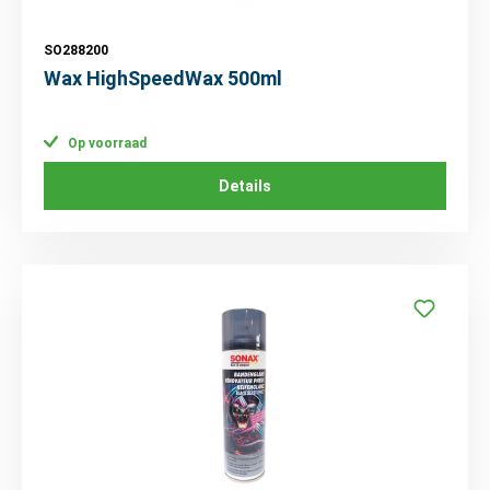
SO288200
Wax HighSpeedWax 500ml
Op voorraad
Details