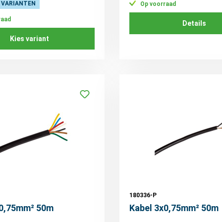
 VARIANTEN
Op voorraad
raad
Details
Kies variant
180336-P
x0,75mm² 50m
Kabel 3x0,75mm² 50m