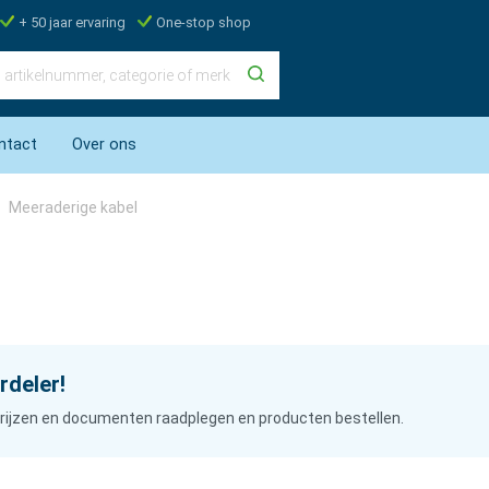
+ 50 jaar ervaring
One-stop shop
ntact
Over ons
Meeraderige kabel
rdeler!
n prijzen en documenten raadplegen en producten bestellen.