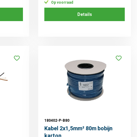
Op voorraad
Details
180402-P-B80
Kabel 2x1,5mm² 80m bobijn
karton