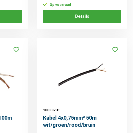
Op voorraad
Details
180337-P
 100m
Kabel 4x0,75mm² 50m
wit/groen/rood/bruin