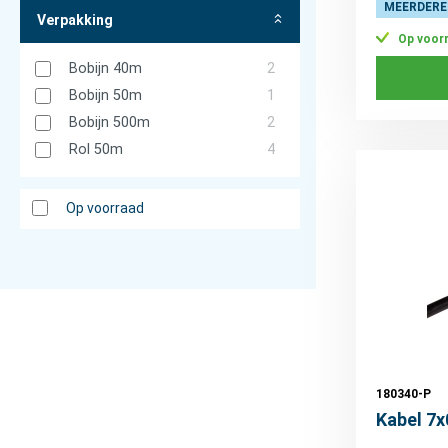
MEERDERE
Verpakking
Op voor
Bobijn 40m
2
Bobijn 50m
1
Bobijn 500m
2
Rol 50m
4
Op voorraad
180340-P
Kabel 7