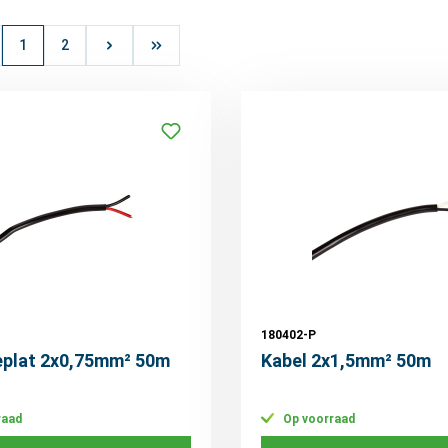
1
2
180402-P
eplat 2x0,75mm² 50m
Kabel 2x1,5mm² 50m
raad
Op voorraad