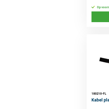
Op voor
180210-FL
Kabel p