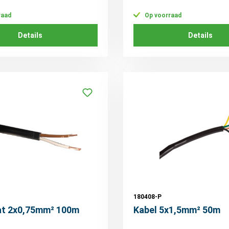
raad
Op voorraad
Details
Details
180408-P
lat 2x0,75mm² 100m
Kabel 5x1,5mm² 50m