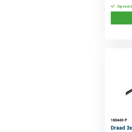
Op voor
180440-P
Draad 3