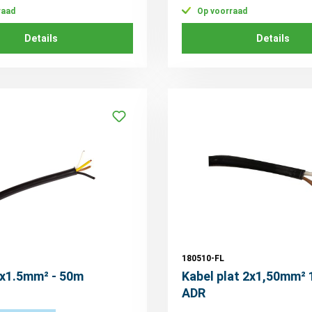
raad
Op voorraad
Details
Details
180510-FL
4x1.5mm² - 50m
Kabel plat 2x1,50mm²
ADR