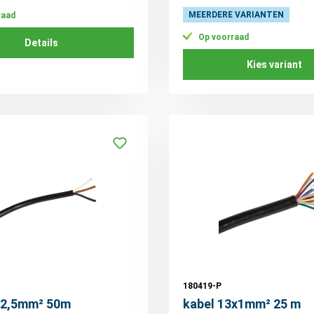
MEERDERE VARIANTEN
raad
Op voorraad
Details
Kies variant
180419-P
x2,5mm² 50m
kabel 13x1mm² 25 m