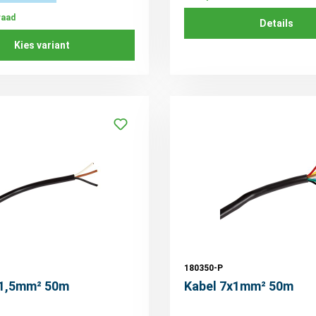
raad
Details
Kies variant
180350-P
x1,5mm² 50m
Kabel 7x1mm² 50m