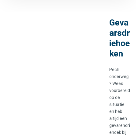
Geva
arsdr
iehoe
ken
Pech
onderweg
? Wees
voorbereid
op de
situatie
en heb
altijd een
gevarendri
ehoek bij