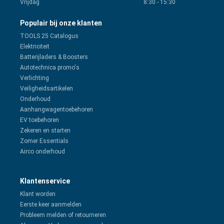
Vrijdag
8:30
-
15:30
Populair bij onze klanten
TOOLS 25 Catalogus
Elektriciteit
Batterijladers & Boosters
Autotechnica promo's
Verlichting
Veiligheidsartikelen
Onderhoud
Aanhangwagentoebehoren
EV toebehoren
Zekeren en starten
Zomer Essentials
Airco onderhoud
Klantenservice
Klant worden
Eerste keer aanmelden
Probleem melden of retourneren