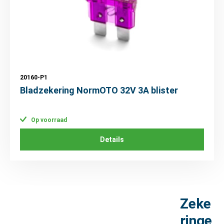
20160-P1
Bladzekering NormOTO 32V 3A blister
Op voorraad
Details
Zeke
ringe