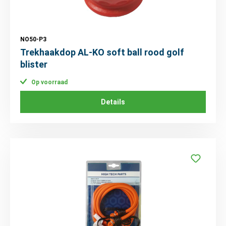
NO50-P3
Trekhaakdop AL-KO soft ball rood golf
blister
Op voorraad
Details