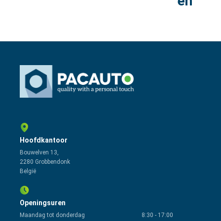
en
Hoofdkantoor
Bouwelven 13,
2280 Grobbendonk
België
Openingsuren
Maandag tot donderdag
8:30
-
17:00