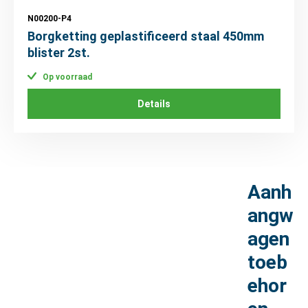
N00200-P4
Borgketting geplastificeerd staal 450mm
blister 2st.
Op voorraad
Details
Aanh
angw
agen
toeb
ehor