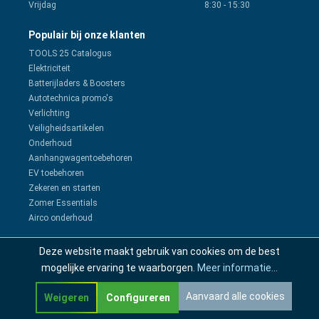
Vrijdag
8:30
-
15:30
Populair bij onze klanten
TOOLS 25 Catalogus
Elektriciteit
Batterijladers & Boosters
Autotechnica promo's
Verlichting
Veiligheidsartikelen
Onderhoud
Aanhangwagentoebehoren
EV toebehoren
Zekeren en starten
Zomer Essentials
Airco onderhoud
Deze website maakt gebruik van cookies om de best
Klantenservice
mogelijke ervaring te waarborgen.
Meer informatie...
Klant worden
Eerste keer aanmelden
Aanvaard alle cookies
Weigeren
Configureren
Probleem melden of retourneren