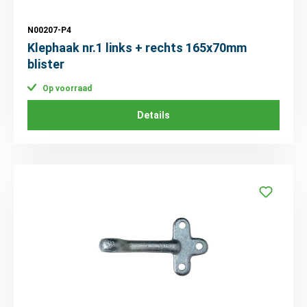
N00207-P4
Klephaak nr.1 links + rechts 165x70mm
blister
Op voorraad
Details