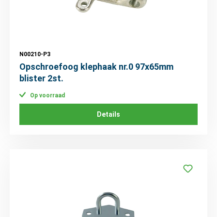
N00210-P3
Opschroefoog klephaak nr.0 97x65mm
blister 2st.
Op voorraad
Details