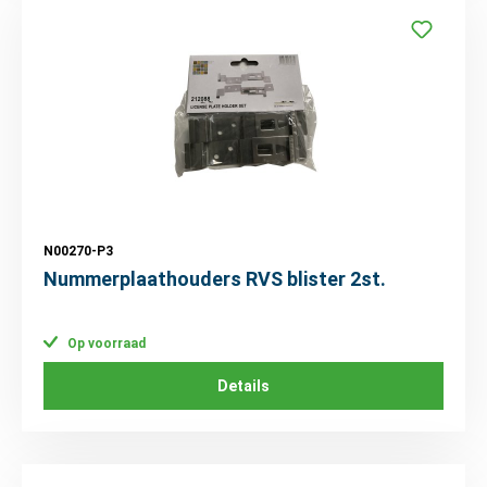
N00270-P3
Nummerplaathouders RVS blister 2st.
Op voorraad
Details