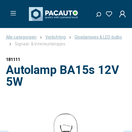
Alle categorieën
Verlichting
Gloeilampjes & LED-bulbs
Signaal- & Interieurlampjes
181111
Autolamp BA15s 12V
5W
Afbeeldingengalerij overslaan