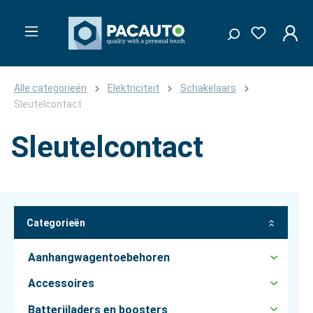
Alle categorieën
Elektriciteit
Schakelaars
Sleutelcontact
Sleutelcontact
Categorieën
Aanhangwagentoebehoren
Accessoires
Batterijladers en boosters