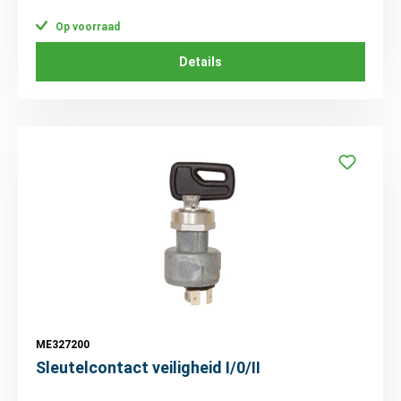
Op voorraad
Details
ME327200
Sleutelcontact veiligheid I/0/II