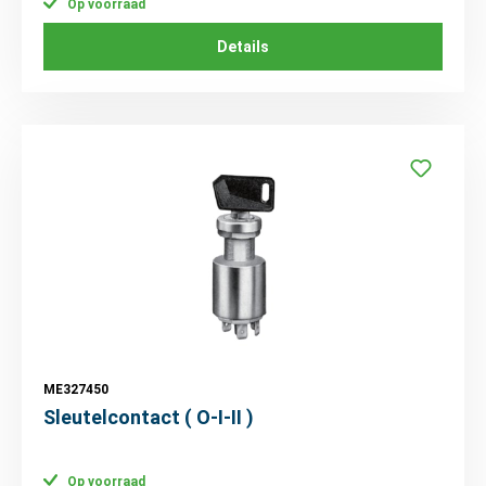
Op voorraad
Details
ME327450
Sleutelcontact ( O-I-II )
Op voorraad