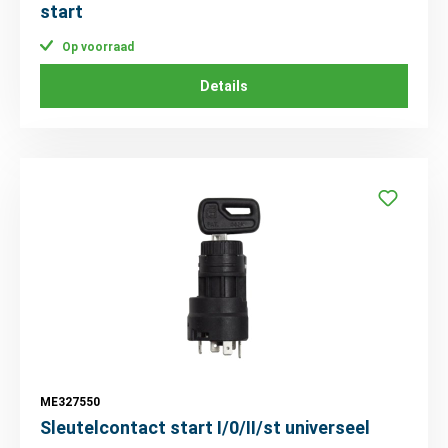
start
Op voorraad
Details
ME327550
Sleutelcontact start I/0/II/st universeel