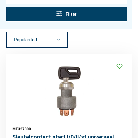
Filter
ME327300
Sleutelcontact start I/0/II/st universeel