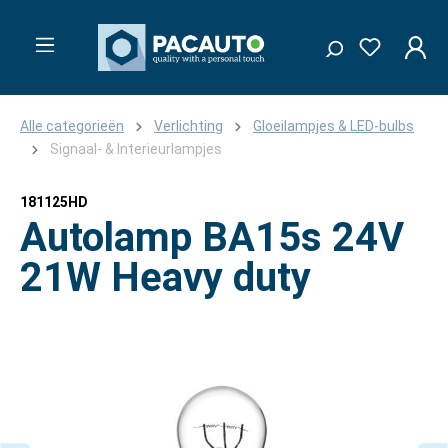
Alle categorieën
Verlichting
Gloeilampjes & LED-bulbs
Signaal- & Interieurlampjes
181125HD
Autolamp BA15s 24V
21W Heavy duty
Afbeeldingengalerij overslaan