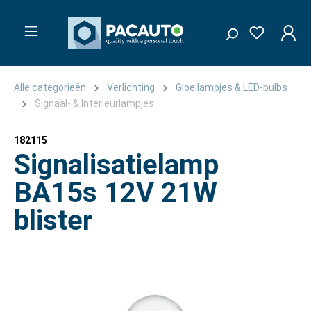
Alle categorieën
Verlichting
Gloeilampjes & LED-bulbs
Signaal- & Interieurlampjes
182115
Signalisatielamp
BA15s 12V 21W
blister
Afbeeldingengalerij overslaan