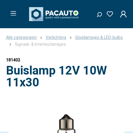
Alle categorieën
Verlichting
Gloeilampjes & LED-bulbs
Signaal- & Interieurlampjes
181402
Buislamp 12V 10W
11x30
Afbeeldingengalerij overslaan