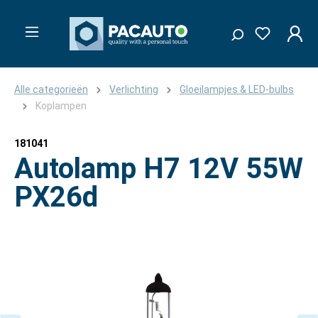
Alle categorieën
Verlichting
Gloeilampjes & LED-bulbs
Koplampen
181041
Autolamp H7 12V 55W
PX26d
Afbeeldingengalerij overslaan