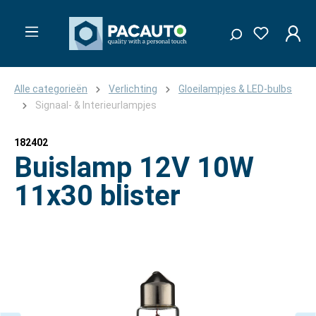
Alle categorieën
Verlichting
Gloeilampjes & LED-bulbs
Signaal- & Interieurlampjes
182402
Buislamp 12V 10W
11x30 blister
Afbeeldingengalerij overslaan