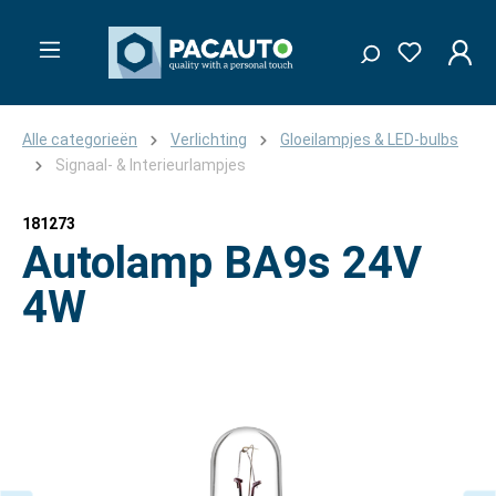
Alle categorieën
Verlichting
Gloeilampjes & LED-bulbs
Signaal- & Interieurlampjes
181273
Autolamp BA9s 24V
4W
Afbeeldingengalerij overslaan