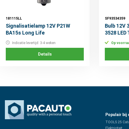
181115LL
SF93534359
Signalisatielamp 12V P21W
Bulb 12V
BA15s Long Life
3528 LED 
Indicatie levertijd: 3-4 weken
Op voorra
Details
Populair bij
TOOLS 25 Cat
Elektriciteit