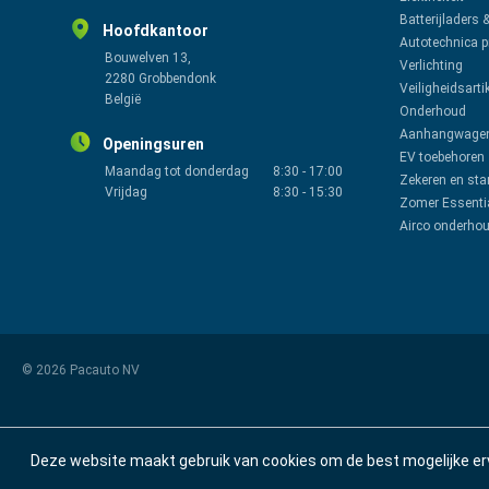
Batterijladers 
Hoofdkantoor
Autotechnica 
Bouwelven 13,
Verlichting
2280 Grobbendonk
Veiligheidsarti
België
Onderhoud
Aanhangwagen
Openingsuren
EV toebehoren
Maandag tot donderdag
8:30
-
17:00
Zekeren en sta
Vrijdag
8:30
-
15:30
Zomer Essenti
Airco onderho
© 2026 Pacauto NV
Deze website maakt gebruik van cookies om de best mogelijke er