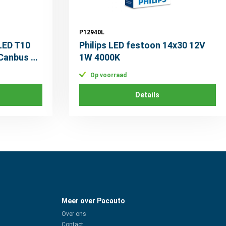
P12940L
LED T10
Philips LED festoon 14x30 12V
 Canbus 2
1W 4000K
Op voorraad
Details
Meer over Pacauto
Over ons
Contact