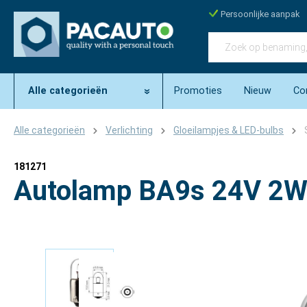
Persoonlijke aanpak
Alle categorieën
Promoties
Nieuw
Co
Alle categorieën
Verlichting
Gloeilampjes & LED-bulbs
181271
Autolamp BA9s 24V 2
Afbeeldingengalerij overslaan