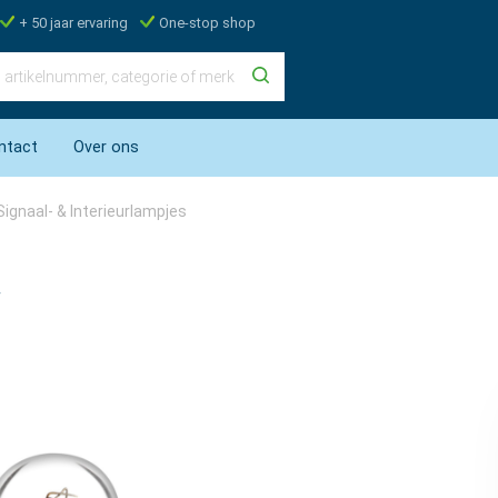
+ 50 jaar ervaring
One-stop shop
ntact
Over ons
Signaal- & Interieurlampjes
W