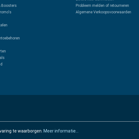
& Boosters
Probleem melden of retourneren
promo's
Algemene Verkoopsvoorwaarden
kelen
toebehoren
rten
als
ud
varing te waarborgen.
Meer informatie...