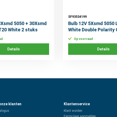
SF93534199
 3Xsmd 5050 + 30Xsmd
Bulb 12V 5Xsmd 5050 
T20 White 2 stuks
White Double Polarity
stuks
ad
Op voorraad
Details
Details
 onze klanten
Klantenservice
alogus
Klant worden
Eerste keer aanmelden