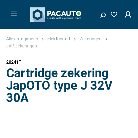
Alle categorieën
Elektriciteit
Zekeringen
JAP zekeringen
20241T
Cartridge zekering
JapOTO type J 32V
30A
Afbeeldingengalerij overslaan