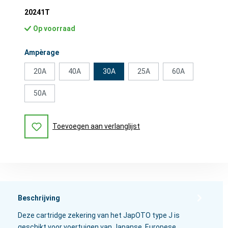
20241T
Op voorraad
Selecteer
Ampèrage
20A
40A
30A
25A
60A
50A
Toevoegen aan verlanglijst
Beschrijving
Deze cartridge zekering van het JapOTO type J is
geschikt voor voertuigen van Japanse, Europese,