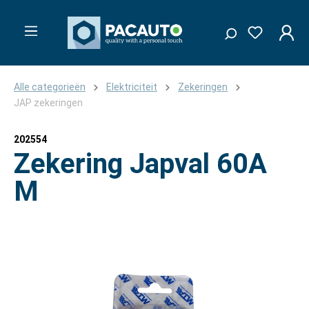
Alle categorieën
Elektriciteit
Zekeringen
JAP zekeringen
202554
Zekering Japval 60A
M
Afbeeldingengalerij overslaan