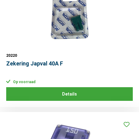
20220
Zekering Japval 40A F
Op voorraad
Details