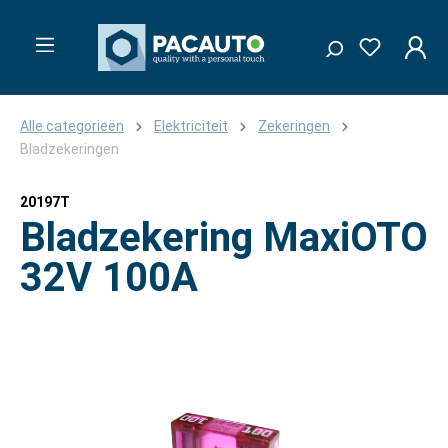
Alle categorieën
Elektriciteit
Zekeringen
Bladzekeringen
20197T
Bladzekering MaxiOTO
32V 100A
Afbeeldingengalerij overslaan