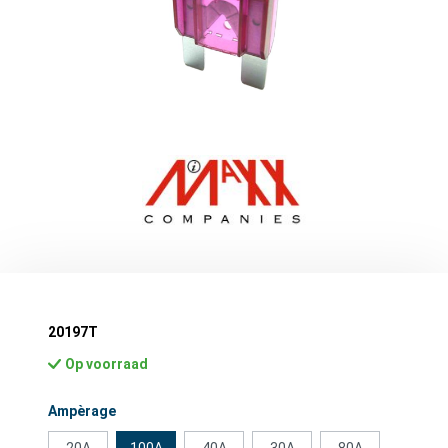
20197T
Op voorraad
Selecteer
Ampèrage
20A
100A
40A
30A
80A