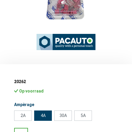
20262
Op voorraad
Selecteer
Ampèrage
2A
4A
30A
5A