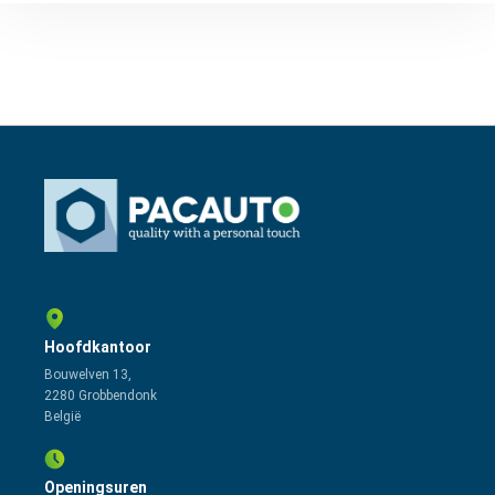
Hoofdkantoor
Bouwelven 13,
2280 Grobbendonk
België
Openingsuren