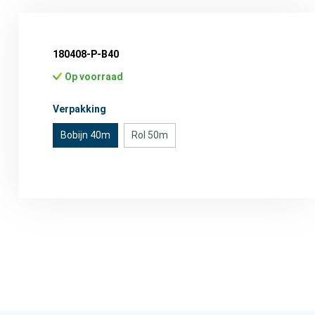
180408-P-B40
Op voorraad
Selecteer
Verpakking
Bobijn 40m
Rol 50m