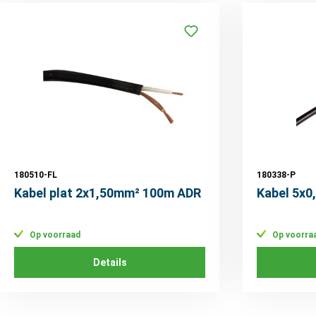
180510-FL
180338-P
Kabel plat 2x1,50mm² 100m ADR
Kabel 5x
Op voorraad
Op voorra
Details