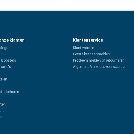
 onze klanten
Klantenservice
alogus
Klant worden
Eerste keer aanmelden
& Boosters
Probleem melden of retourneren
promo's
Algemene Verkoopsvoorwaarden
kelen
toebehoren
rten
als
ud