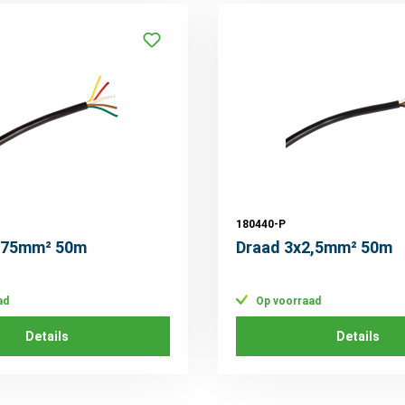
180440-P
0,75mm² 50m
Draad 3x2,5mm² 50m
ad
Op voorraad
Details
Details