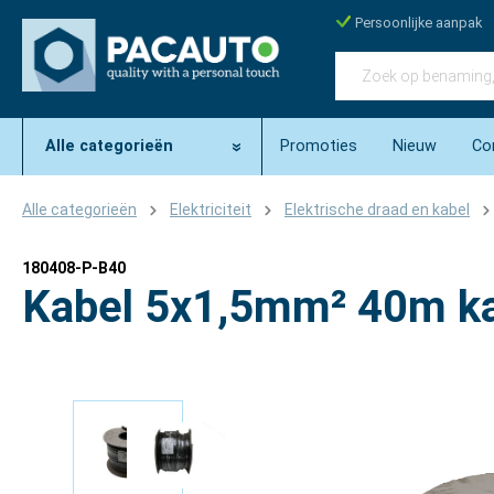
Persoonlijke aanpak
Alle categorieën
Promoties
Nieuw
Co
Alle categorieën
Elektriciteit
Elektrische draad en kabel
180408-P-B40
Kabel 5x1,5mm² 40m ka
Afbeeldingengalerij overslaan