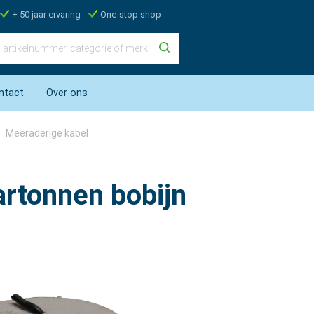
+ 50 jaar ervaring
One-stop shop
ntact
Over ons
Meeraderige kabel
rtonnen bobijn