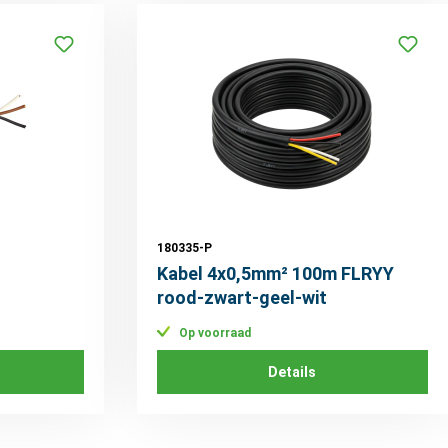
180335-P
Kabel 4x0,5mm² 100m FLRYY
rood-zwart-geel-wit
Op voorraad
Details