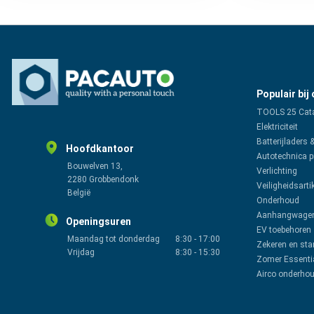
Populair bij
TOOLS 25 Cat
Elektriciteit
Batterijladers 
Hoofdkantoor
Autotechnica 
Bouwelven 13,
Verlichting
2280 Grobbendonk
Veiligheidsarti
België
Onderhoud
Aanhangwagen
Openingsuren
EV toebehoren
Maandag tot donderdag
8:30
-
17:00
Zekeren en sta
Vrijdag
8:30
-
15:30
Zomer Essenti
Airco onderho