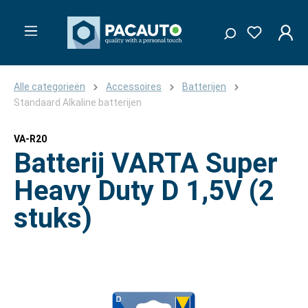
Alle categorieën
Accessoires
Batterijen
Standaard Alkaline batterijen
VA-R20
Batterij VARTA Super
Heavy Duty D 1,5V (2
stuks)
Afbeeldingengalerij overslaan