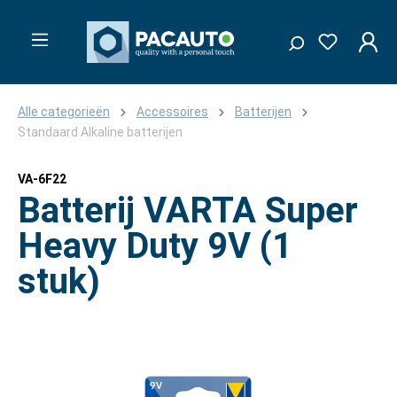
Alle categorieën
Accessoires
Batterijen
Standaard Alkaline batterijen
VA-6F22
Batterij VARTA Super
Heavy Duty 9V (1
stuk)
Afbeeldingengalerij overslaan