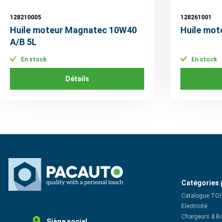
128210005
128261001
Huile moteur Magnatec 10W40
Huile mot
A/B 5L
En stock
En stock
Détails
Catégories 
Catalogue TO
Electricité
Chargeurs & B
Siège social