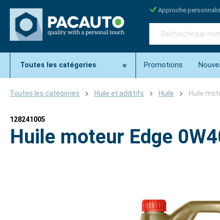
Approche personnali
Toutes les catégories
Promotions
Nouve
Toutes les catégories
Huile et additifs
Huile
Huile mot
128241005
Huile moteur Edge 0W4
Ignorer la galerie d'images