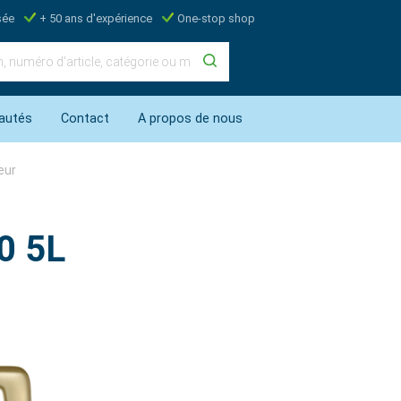
sée
+ 50 ans d'expérience
One-stop shop
autés
Contact
A propos de nous
eur
0 5L