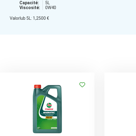
Capacité:
5L
Viscosité:
0W40
Valorlub 5L: 1,2500 €