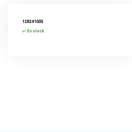
128241005
En stock