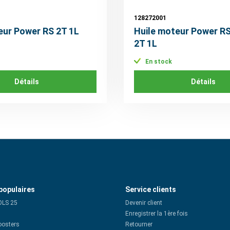
128272001
eur Power RS 2T 1L
Huile moteur Power R
2T 1L
En stock
Détails
Détails
populaires
Service clients
OLS 25
Devenir client
Enregistrer la 1ère fois
oosters
Retourner