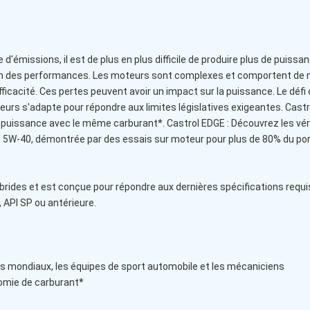
émissions, il est de plus en plus difficile de produire plus de puissa
tention des performances. Les moteurs sont complexes et comportent
nefficacité. Ces pertes peuvent avoir un impact sur la puissance. Le dé
rs s'adapte pour répondre aux limites législatives exigeantes. Castrol 
de puissance avec le même carburant*. Castrol EDGE : Découvrez les vé
ce 5W-40, démontrée par des essais sur moteur pour plus de 80% du po
brides et est conçue pour répondre aux dernières spécifications requ
 API SP ou antérieure.
s mondiaux, les équipes de sport automobile et les mécaniciens
omie de carburant*