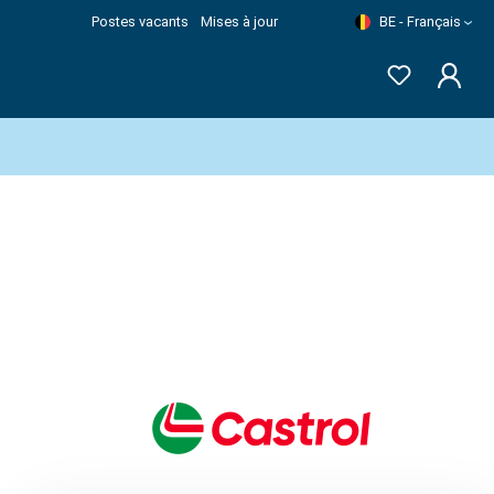
Postes vacants
Mises à jour
BE - Français