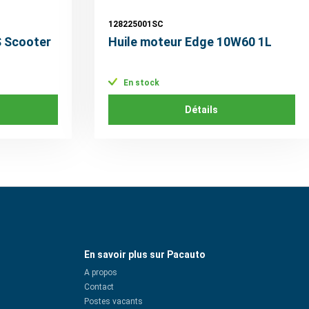
128225001SC
S Scooter
Huile moteur Edge 10W60 1L
En stock
Détails
En savoir plus sur Pacauto
A propos
Contact
Postes vacants