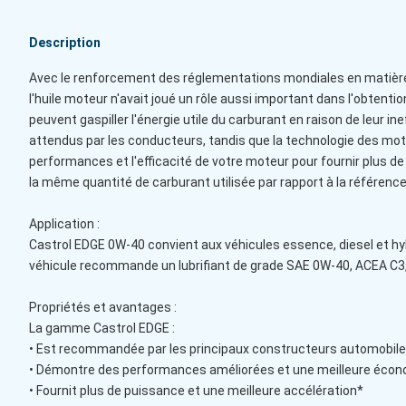
Description
Avec le renforcement des réglementations mondiales en matière d'
l'huile moteur n'avait joué un rôle aussi important dans l'ob
peuvent gaspiller l'énergie utile du carburant en raison de leur i
attendus par les conducteurs, tandis que la technologie des moteu
performances et l'efficacité de votre moteur pour fournir plus 
la même quantité de carburant utilisée par rapport à la référen
Application :
Castrol EDGE 0W-40 convient aux véhicules essence, diesel et hy
véhicule recommande un lubrifiant de grade SAE 0W-40, ACEA C3,
Propriétés et avantages :
La gamme Castrol EDGE :
• Est recommandée par les principaux constructeurs automobile
• Démontre des performances améliorées et une meilleure écon
• Fournit plus de puissance et une meilleure accélération*