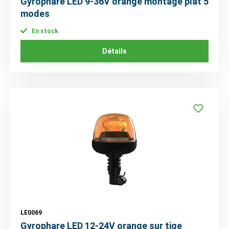
Gyrophare LED 9-36V orange montage plat 5
modes
En stock
Détails
LE0069
Gyrophare LED 12-24V orange sur tige