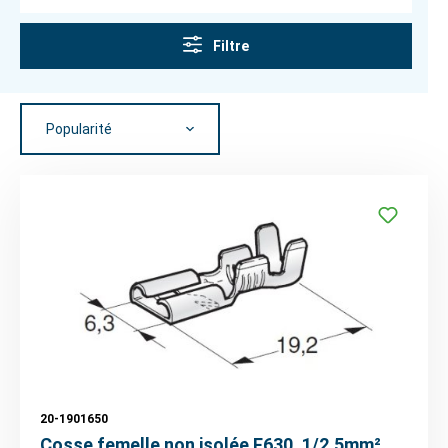
Filtre
20-1901650
Cosse femelle non isolée F630, 1/2,5mm²