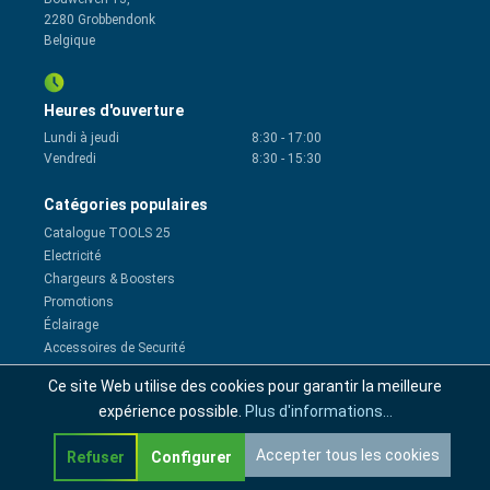
2280 Grobbendonk
Belgique
Heures d'ouverture
Lundi à jeudi
8:30
-
17:00
Vendredi
8:30
-
15:30
Catégories populaires
Catalogue TOOLS 25
Electricité
Chargeurs & Boosters
Promotions
Éclairage
Accessoires de Securité
Maintenance Voitures
Ce site Web utilise des cookies pour garantir la meilleure
Accessoires remorque
expérience possible.
Plus d'informations...
Accessoires VÉ
Sécuriser et démarrer
Accepter tous les cookies
Refuser
Configurer
Zomer Essentials
Entretien climatisation