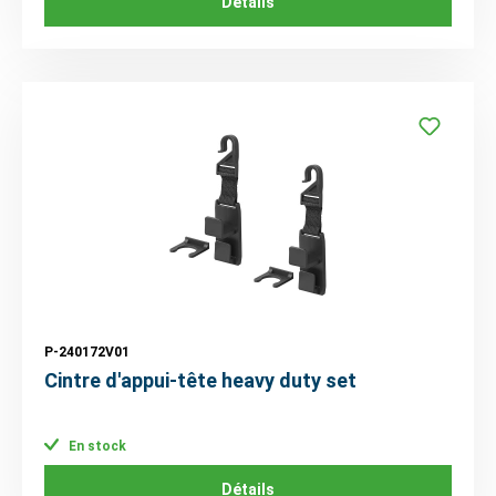
Détails
P-240172V01
Cintre d'appui-tête heavy duty set
En stock
Détails