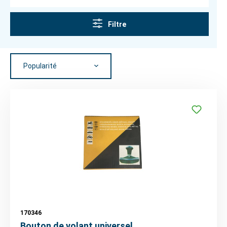
Filtre
170346
Bouton de volant universel