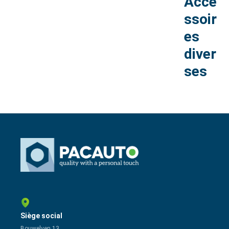
Acce
ssoir
es
diver
ses
Siège social
Bouwelven 13,