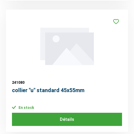
241080
collier "u" standard 45x55mm
En stock
Détails