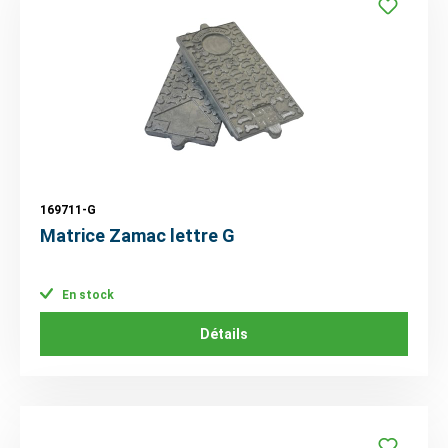
169711-G
Matrice Zamac lettre G
En stock
Détails