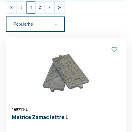
1
2
169711-L
Matrice Zamac lettre L