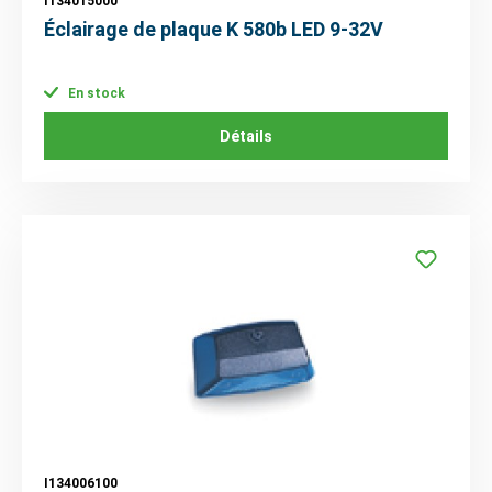
I134015000
Éclairage de plaque K 580b LED 9-32V
En stock
Détails
I134006100