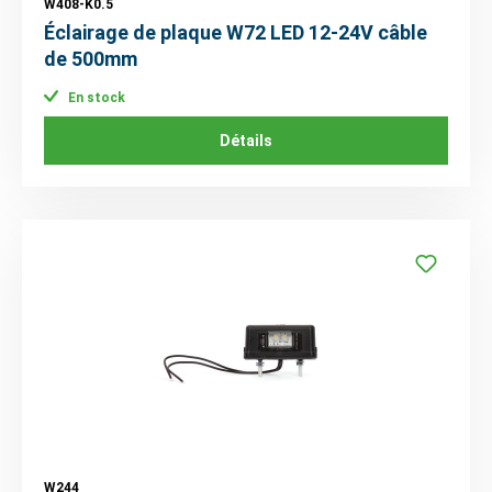
W408-K0.5
Éclairage de plaque W72 LED 12-24V câble
de 500mm
En stock
Détails
W244