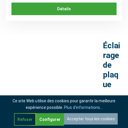
Détails
Éclai
rage
de
plaq
ue
L’éclairage
Ce site Web utilise des cookies pour garantir la meilleure
de plaque
expérience possible.
Plus d'informations...
d’immatri
Accepter tous les cookies
culation
Refuser
Configurer
est