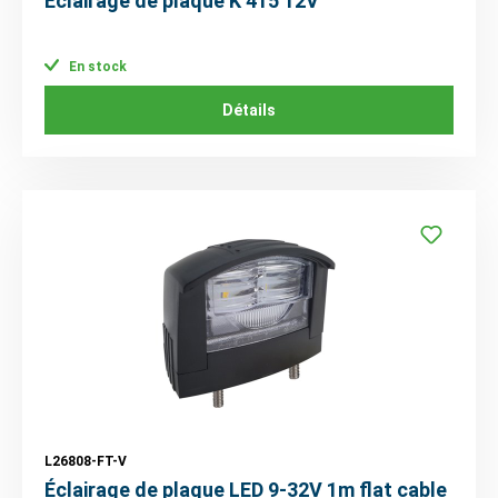
Éclairage de plaque K 415 12V
En stock
Détails
L26808-FT-V
Éclairage de plaque LED 9-32V 1m flat cable