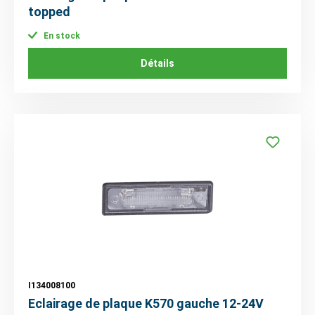
topped
En stock
Détails
I134008100
Eclairage de plaque K570 gauche 12-24V