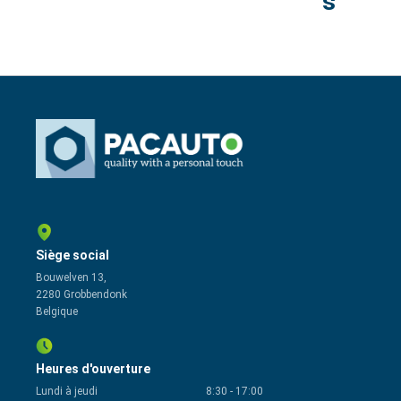
s
Siège social
Bouwelven 13,
2280 Grobbendonk
Belgique
Heures d'ouverture
Lundi à jeudi
8:30
-
17:00