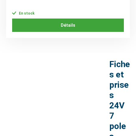
En stock
Détails
Fiche
s et
prise
s
24V
7
pole