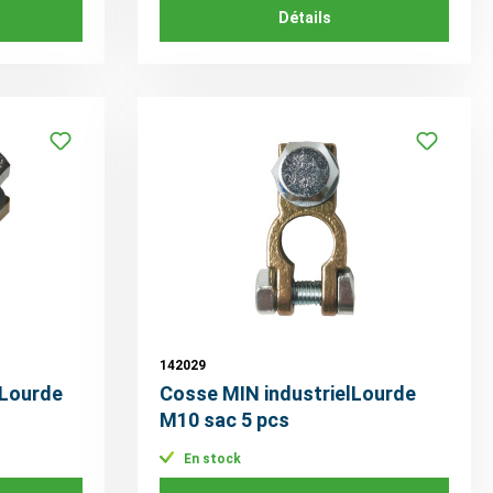
Détails
142029
lLourde
Cosse MIN industrielLourde
M10 sac 5 pcs
En stock