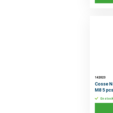
142023
Cosse Na
M8 5 pc
En stoc