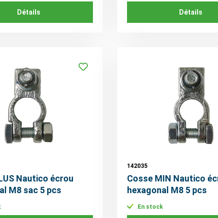
Détails
Détails
142035
LUS Nautico écrou
Cosse MIN Nautico éc
l M8 sac 5 pcs
hexagonal M8 5 pcs
k
En stock