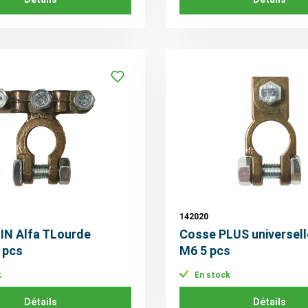
142020
IN Alfa TLourde
Cosse PLUS universel
 pcs
M6 5 pcs
k
En stock
Détails
Détails