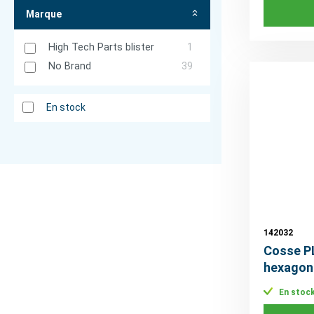
Marque
High Tech Parts blister
1
No Brand
39
En stock
142032
Cosse P
hexagon
En stoc