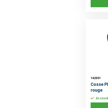
142031
Cosse P
rouge
En stoc