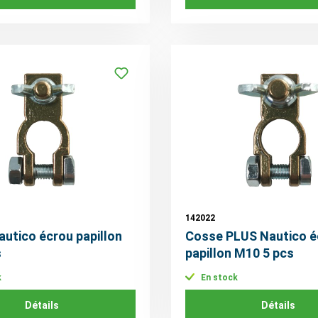
142022
utico écrou papillon
Cosse PLUS Nautico é
s
papillon M10 5 pcs
k
En stock
Détails
Détails