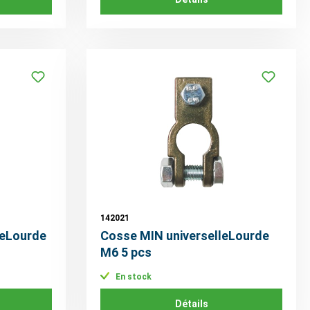
142021
leLourde
Cosse MIN universelleLourde
M6 5 pcs
En stock
Détails