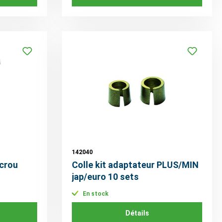
142040
crou
Colle kit adaptateur PLUS/MIN
jap/euro 10 sets
En stock
Détails