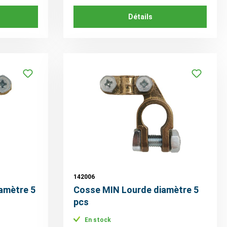
Détails
142006
amètre 5
Cosse MIN Lourde diamètre 5
pcs
En stock