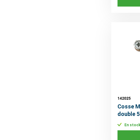
142025
Cosse M
double 5
En stoc