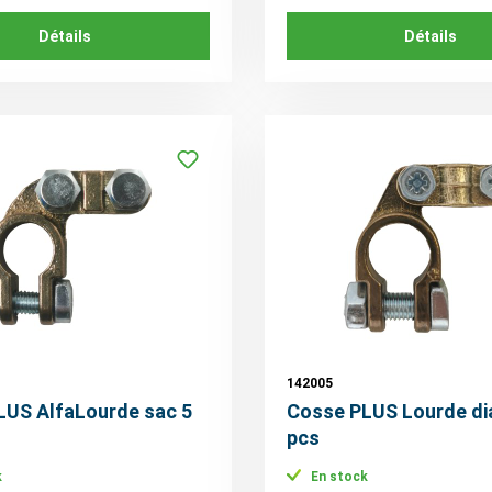
Détails
Détails
142005
LUS AlfaLourde sac 5
Cosse PLUS Lourde di
pcs
k
En stock