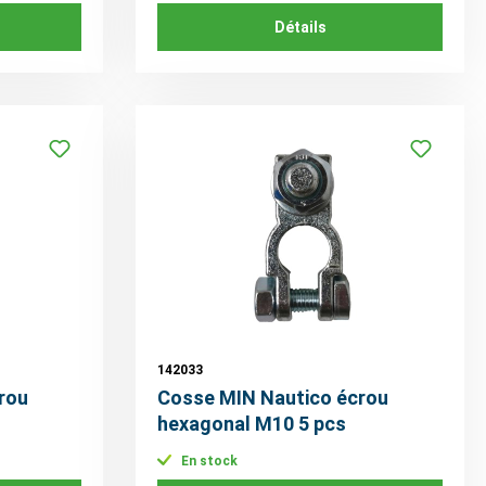
Détails
142033
rou
Cosse MIN Nautico écrou
hexagonal M10 5 pcs
En stock