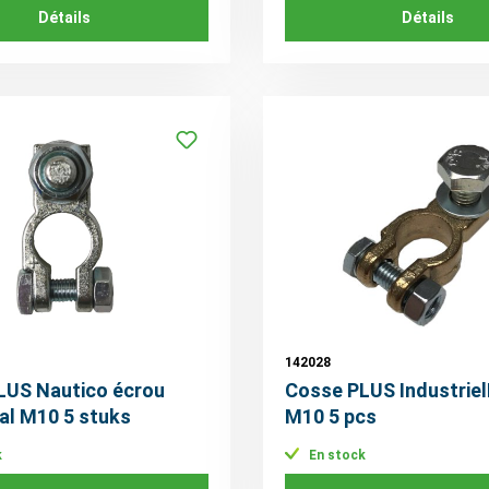
Détails
Détails
142028
LUS Nautico écrou
Cosse PLUS Industrie
al M10 5 stuks
M10 5 pcs
k
En stock