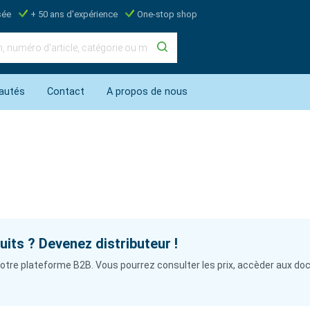
sée
+ 50 ans d'expérience
One-stop shop
autés
Contact
A propos de nous
its ? Devenez distributeur !
à notre plateforme B2B. Vous pourrez consulter les prix, accèder aux 