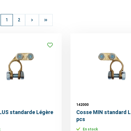
1
2
142000
LUS standarde Légère
Cosse MIN standard L
pcs
k
En stock