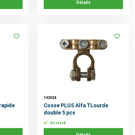
Détails
142024
rapide
Cosse PLUS Alfa TLourde
double 5 pcs
En stock
Détails