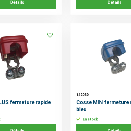
Détails
Détails
142030
LUS fermeture rapide
Cosse MIN fermeture 
bleu
k
En stock
Détails
Détails