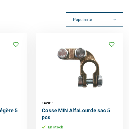
142011
égère 5
Cosse MIN AlfaLourde sac 5
pcs
En stock