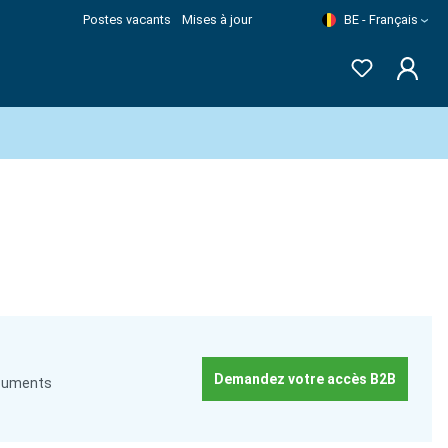
Postes vacants
Mises à jour
BE - Français
Demandez votre accès B2B
documents