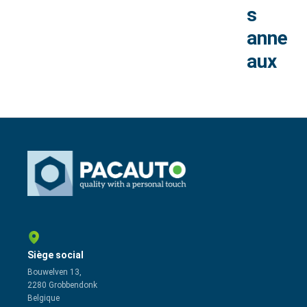
s
anne
aux
Siège social
Bouwelven 13,
2280 Grobbendonk
Belgique