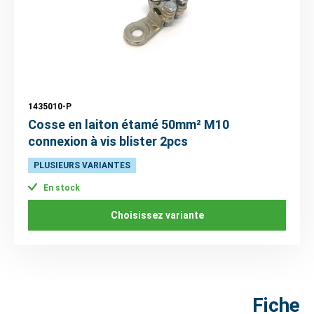
1435010-P
Cosse en laiton étamé 50mm² M10
connexion à vis blister 2pcs
PLUSIEURS VARIANTES
En stock
Choisissez variante
Fiche