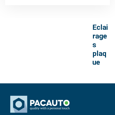
Eclai
rage
s
plaq
ue