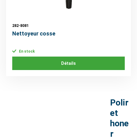
282-8081
Nettoyeur cosse
En stock
Détails
Polir
et
hone
r