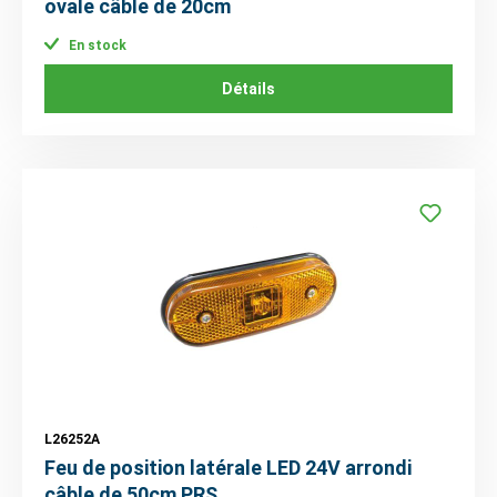
ovale câble de 20cm
En stock
Détails
L26252A
Feu de position latérale LED 24V arrondi
câble de 50cm PRS