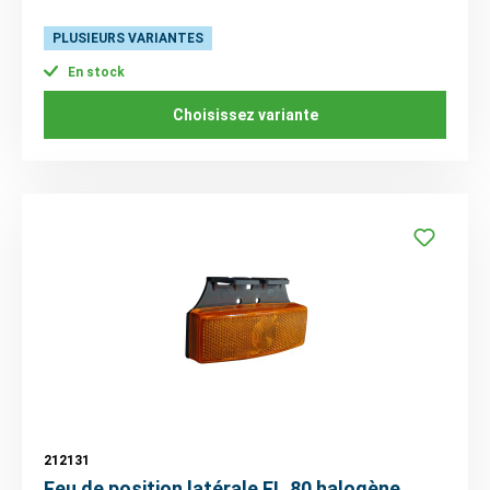
PLUSIEURS VARIANTES
En stock
Choisissez variante
212131
Feu de position latérale FL.80 halogène