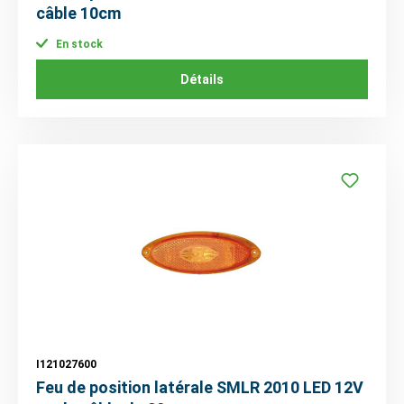
câble 10cm
En stock
Détails
I121027600
Feu de position latérale SMLR 2010 LED 12V