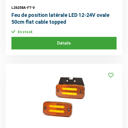
L26258A-FT-V
Feu de position latérale LED 12-24V ovale
50cm flat cable topped
En stock
Détails