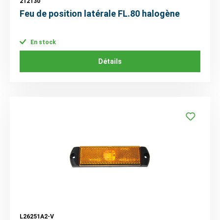
212130
Feu de position latérale FL.80 halogène
En stock
Détails
L26251A2-V