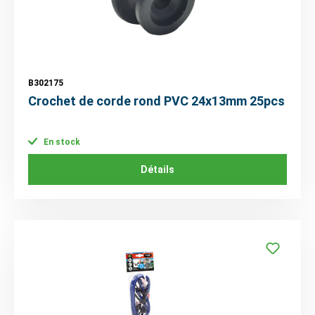
B302175
Crochet de corde rond PVC 24x13mm 25pcs
En stock
Détails