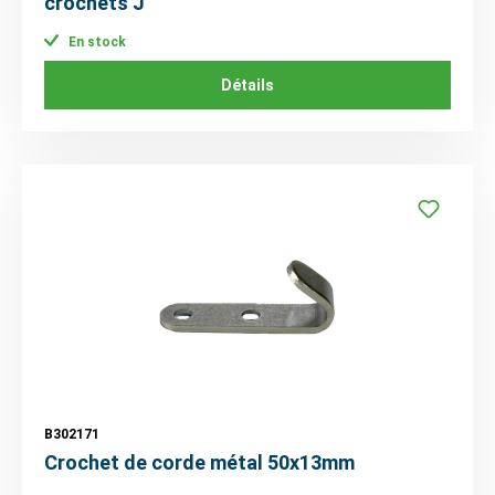
crochets J
En stock
Détails
B302171
Crochet de corde métal 50x13mm