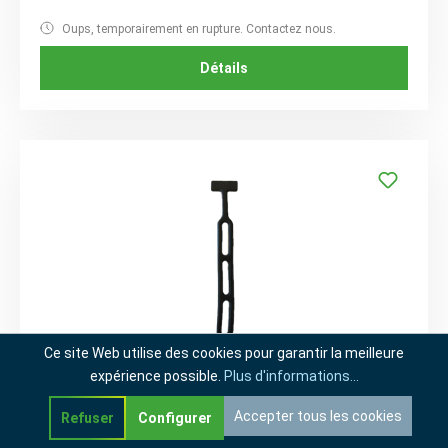
Oups, temporairement en rupture. Contactez nous.
Détails
Ce site Web utilise des cookies pour garantir la meilleure
expérience possible.
Plus d'informations...
B302199
Bague de serrage 280x30mm noir
Accepter tous les cookies
Refuser
Configurer