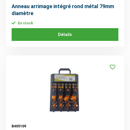
Anneau arrimage intégré rond métal 79mm
diamètre
En stock
Détails
B405109