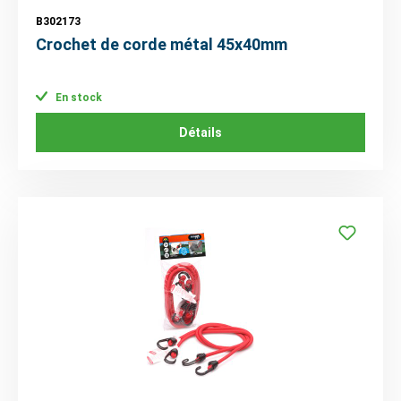
B302173
Crochet de corde métal 45x40mm
En stock
Détails