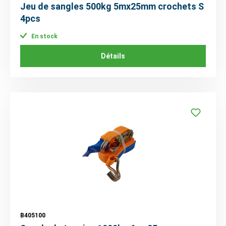
Jeu de sangles 500kg 5mx25mm crochets S
4pcs
En stock
Détails
B405100