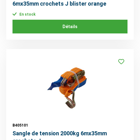
6mx35mm crochets J blister orange
En stock
Détails
B405101
Sangle de tension 2000kg 6mx35mm