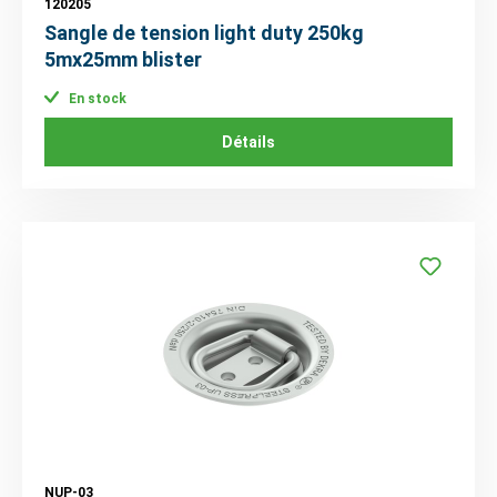
120205
Sangle de tension light duty 250kg
5mx25mm blister
En stock
Détails
NUP-03