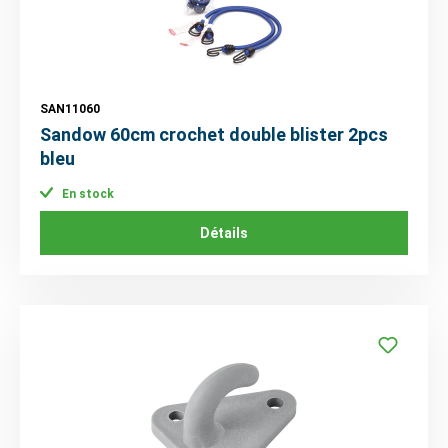
SAN11060
Sandow 60cm crochet double blister 2pcs
bleu
En stock
Détails