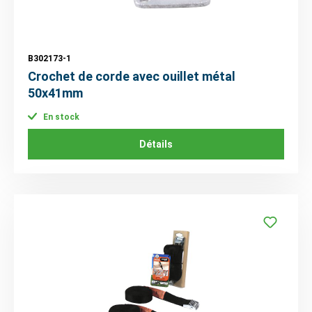
B302173-1
Crochet de corde avec ouillet métal
50x41mm
En stock
Détails