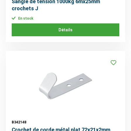
Sangle de tension 1000kg 6mx25mm
crochets J
En stock
Détails
B342148
Crochet de corde métal plat 72x21x2mm