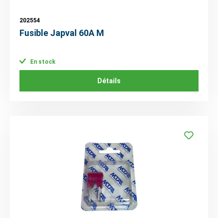
202554
Fusible Japval 60A M
En stock
Détails