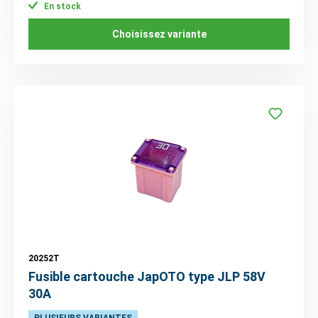
En stock
Choisissez variante
20252T
Fusible cartouche JapOTO type JLP 58V
30A
PLUSIEURS VARIANTES