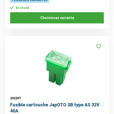
En stock
Choisissez variante
20220T
Fusible cartouche JapOTO SB type AS 32V
40A