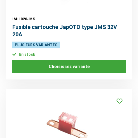
IM-L020JMS
Fusible cartouche JapOTO type JMS 32V
20A
PLUSIEURS VARIANTES
En stock
Choisissez variante