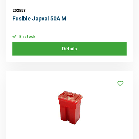
202553
Fusible Japval 50A M
En stock
Détails