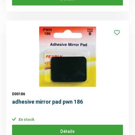
D00186
adhesive mirror pad pwn 186
En stock
Détails