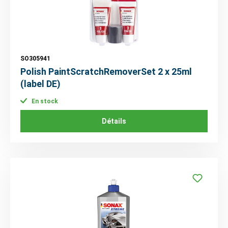
SO305941
Polish PaintScratchRemoverSet 2 x 25ml
(label DE)
En stock
Détails