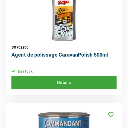
SO702200
Agent de polissage CaravanPolish 500ml
En stock
Détails