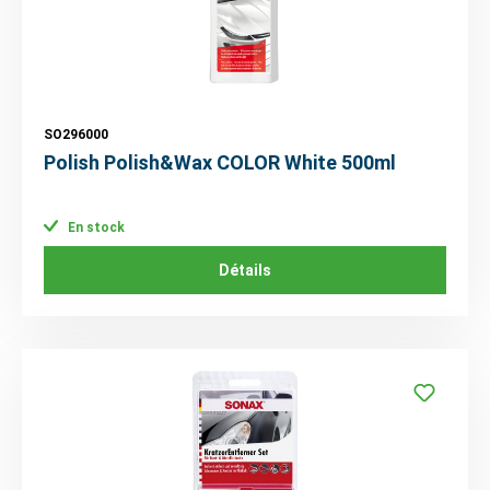
SO296000
Polish Polish&Wax COLOR White 500ml
En stock
Détails