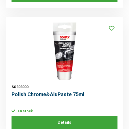
SO308000
Polish Chrome&AluPaste 75ml
En stock
Détails