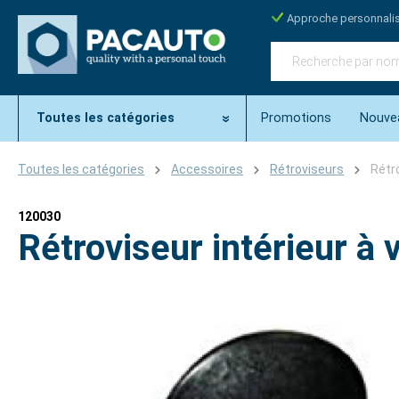
Approche personnali
Toutes les catégories
Promotions
Nouve
Toutes les catégories
Accessoires
Rétroviseurs
Rétr
120030
Rétroviseur intérieur à
Ignorer la galerie d'images