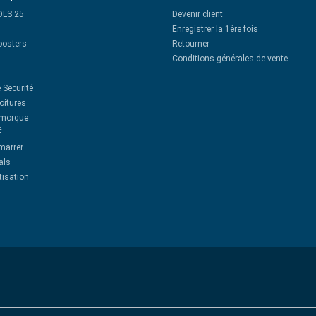
OLS 25
Devenir client
Enregistrer la 1ère fois
oosters
Retourner
Conditions générales de vente
 Securité
oitures
emorque
É
émarrer
als
tisation