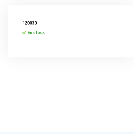
120030
En stock