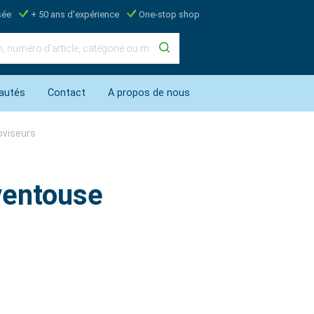
sée
+ 50 ans d'expérience
One-stop shop
autés
Contact
A propos de nous
oviseurs
 ventouse