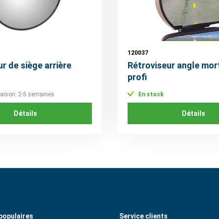
120037
r de siège arrière
Rétroviseur angle mor
profi
vraison: 2-5 semaines
En stock
Détails
Détails
populaires
Service clients