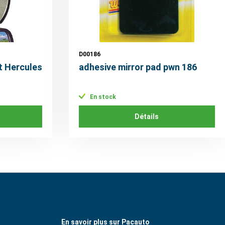
D00186
t Hercules
adhesive mirror pad pwn 186
En stock
Détails
En savoir plus sur Pacauto