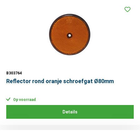
B303764
Reflector rond oranje schroefgat Ø80mm
Op voorraad
Details