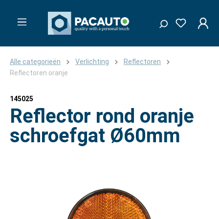
Alle categorieën
Verlichting
Reflectoren
Reflectoren oranje
145025
Reflector rond oranje
schroefgat Ø60mm
Afbeeldingengalerij overslaan