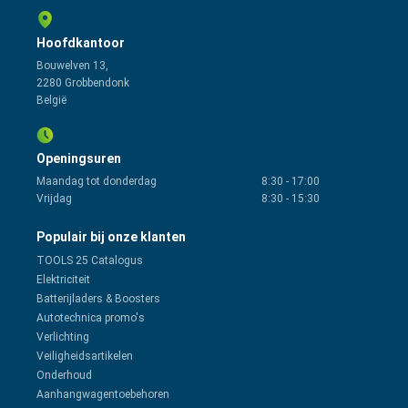
Hoofdkantoor
Bouwelven 13,
2280 Grobbendonk
België
Openingsuren
Maandag tot donderdag
8:30
-
17:00
Vrijdag
8:30
-
15:30
Populair bij onze klanten
TOOLS 25 Catalogus
Elektriciteit
Batterijladers & Boosters
Autotechnica promo's
Verlichting
Veiligheidsartikelen
Onderhoud
Aanhangwagentoebehoren